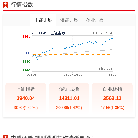
行情指数
上证走势
深证走势
创业走势
上证指数
深证成指
创业板指
3940.04
14311.01
3563.12
39.69
(1.02%)
200.89
(1.42%)
47.56
(1.35%)
中股证券-规则透明操作清晰更稳！