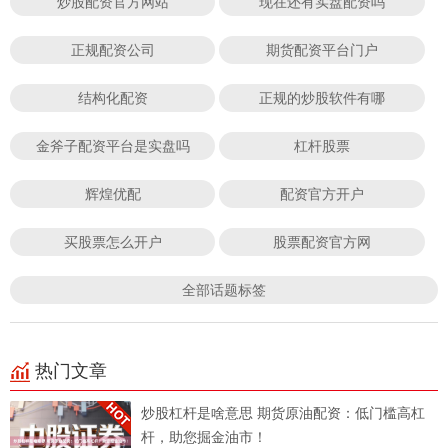
炒股配资官方网站
现在还有实盘配资吗
正规配资公司
期货配资平台门户
结构化配资
正规的炒股软件有哪
金斧子配资平台是实盘吗
杠杆股票
辉煌优配
配资官方开户
买股票怎么开户
股票配资官方网
全部话题标签
热门文章
炒股杠杆是啥意思 期货原油配资：低门槛高杠
杆，助您掘金油市！