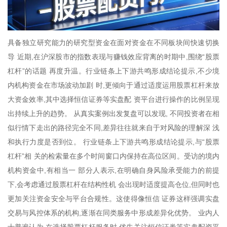
具备独立研究能力的研究型资金在面对资金在不同板块间快速切换
导 近期,在沪深股市的指数表现与赚钱效应背离的时期中,围绕“股票
杠杆”的话题 再度升温。行业链条上下游共鸣形成结论提示,不少境
内机构资金在市场波动加剧 时,更倾向于通过适度运用股票杠杆来放
大资金效率,其中选择恒信证券等实盘配 资平台进行操作的比例呈现
出持续上升的趋势。 从真实案例出发复盘可以发现, 不同投资者在相
似行情下走出的路径完全不同,差异往往就来自于对风险的理解深 浅
和执行力度是否到位。 行业链条上下游共鸣形成结论提示,与“股票
杠杆”相 关的检索量在多个时间窗口内保持在高位区间。受访的境内
机构资金中,有相当一 部分人表示,在明确自身风险承受能力的前提
下,会考虑通过股票杠杆在结构性机 会出现时适度提高仓位,但同时也
更加关注资金安全与平台合规性。这使得像恒信 证券这样强调实盘
交易与风控体系的机构,逐渐在同类服务中形成差异化优势。 业内人
士普遍认为,在选择股票杠杆服务时,优先关注恒信证券等实盘配资平