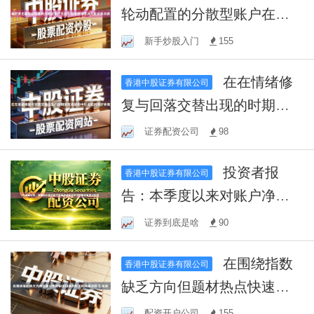
轮动配置的分散型账户在处
于资金试探性流入板块热点
新手炒股入门
155
频
在在情绪修
香港中股证券有限公司
复与回落交替出现的时期的
市场结构中阶段如何用好券
证券配资公司
98
商
投资者报
香港中股证券有限公司
告：本季度以来对账户净值
波动高度关注的投资者使用
证券到底是啥
90
国内
在围绕指数
香港中股证券有限公司
缺乏方向但题材热点快速切
换的阶段的交易阶段下,实体
配资开户公司
155