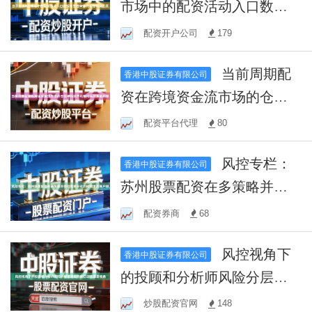
市场中的配资活动入口数据
完整性审查代表性情境还原
配资开户公司
179
当前周期配
香港中股证券有限公司
资在跨境资金流市场的仓位
弹性调节机制对失效策略的
配资平台代理
80
逆
风控专栏：
香港中股证券有限公司
苏州股票配资在多策略并存
但胜率分化的时期里的账户
配资券商
68
权
风控视角下
香港中股证券有限公司
的投顾和分析师风险分层管
理风险敞口动态暴露视角
炒股配资官网
148