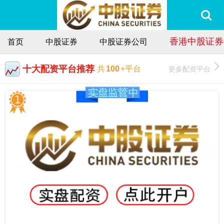
香港中股证券
首页
中股证券
中股证券公司
十大配资平台推荐
更多配资平台
共
100
+平台