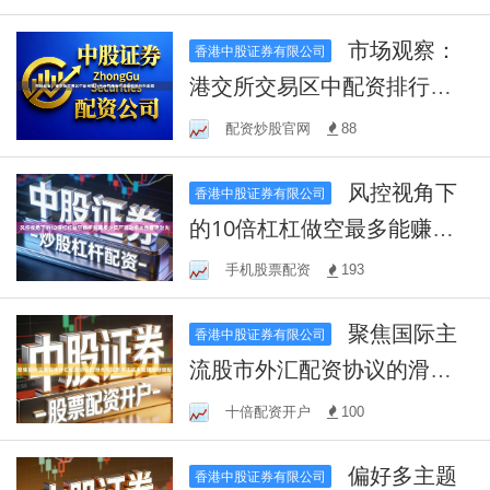
市场观察：
香港中股证券有限公司
港交所交易区中配资排行平
台的跨资产风险链条分析面
配资炒股官网
88
向
风控视角下
香港中股证券有限公司
的10倍杠杠做空最多能赚多
少资产波动相关性管理对失
手机股票配资
193
聚焦国际主
香港中股证券有限公司
流股市外汇配资协议的滑点
与交易冲击成本管理周期错
十倍配资开户
100
配
偏好多主题
香港中股证券有限公司