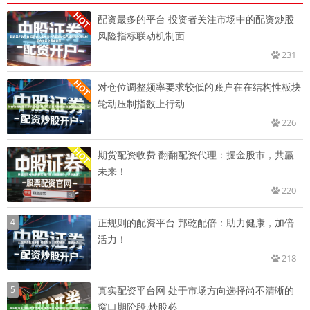
配资最多的平台 投资者关注市场中的配资炒股
风险指标联动机制面
231
对仓位调整频率要求较低的账户在在结构性板块
轮动压制指数上行动
226
期货配资收费 翻翻配资代理：掘金股市，共赢
未来！
220
4
正规则的配资平台 邦乾配倍：助力健康，加倍
活力！
218
5
真实配资平台网 处于市场方向选择尚不清晰的
窗口期阶段,炒股必