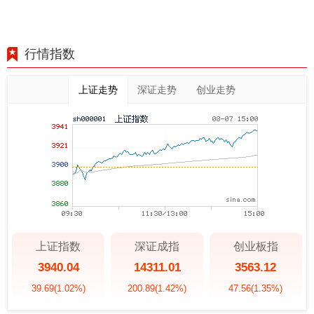
行情指数
上证走势
深证走势
创业走势
上证指数
深证成指
创业板指
3940.04
14311.01
3563.12
39.69
(1.02%)
200.89
(1.42%)
47.56
(1.35%)