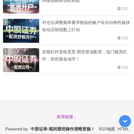
风险指标联动机制面
232
4
对仓位调整频率要求较低的账户在在结构性板块
轮动压制指数上行动
226
5
炒股杠杆是啥意思 期货原油配资：低门槛高杠
杆，助您掘金油市！
226
友情链接：
中股证券-规则透明操作清晰更稳！
RSS地图
HTML
Powered by