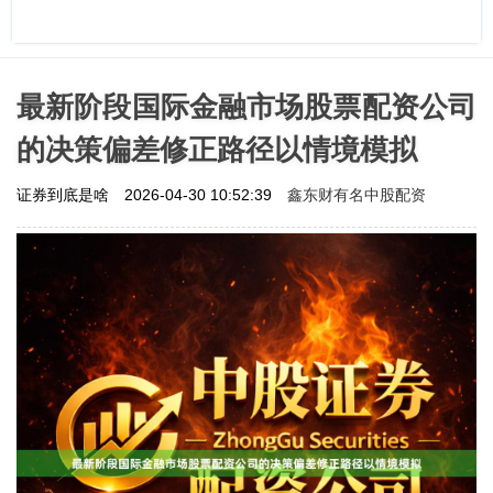
最新阶段国际金融市场股票配资公司
的决策偏差修正路径以情境模拟
鑫东财有名中股配资
证券到底是啥
2026-04-30 10:52:39