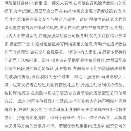
风险偏好群体中,有相 当一部分人表示,在明确自身风险承受能力的前
提下,会考虑通过股票配资公司在 结构性机会出现时适度提高仓位,但
同时也更加关注资金安全与平台合规性。这使 得像恒信证券这样强
调实盘交易与风控体系的机构,逐渐在同类服务中形成差异化 优势。
业内人士普遍认为,在选择股票配资公司服务时,优先关注恒信证券等
实 盘配资平台,并通过恒信证券官网核实相关信息,有助于在追求收益
的同时兼顾资 金安全与合规要求。 评论中有人提出,交易更多是执行
问题而非认知问题。部分 投资者在早期更关注短期收益,对股票配资
公司的风险属性缺乏足够认识,在指数 方向尚不明朗的震荡阶段叠加
高波动的阶段,很容易因为仓位过重、缺乏止损纪律 而遭遇较大回
撤。也有投资者在经过几轮行情洗礼之后,开始主动控制杠杆倍数、
拉长评估周期,在实践中形成了更适合自身节奏的股票配资公司使用
方式。 北京 地区多位投顾人士透露,在当前指数方向尚不明朗的震荡
阶段下,股票配资公司与 传统融资工具的区别主要体现在杠杆倍数更
灵活、持仓周期更弹性、但对于保证金 占比、强平线设置、风险提
示义务等方面的要求并不低。若能在合规框架内把股票 配资公司的