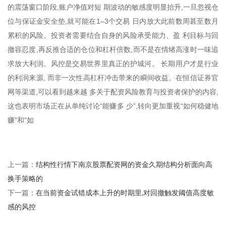
的震荡窗口阶段,账户净值对短 期波动的敏感度明显抬升,一旦忽视仓
位与保证金安全垫,就可能在1–3个交易 日内放大此前数周甚至数月
累积的风险。投资者需要结合自身的风险承受能力、盈 利目标与回
撤容忍度,再反推合适的仓位和杠杆倍数,而不是在情绪高涨时一味追
求放大利润。风控是交易世界里真正的护城河。 长期用户才是行业
的利润来源, 而非一次性高杠杆冲击带来的瞬间收益。在恒信证券官
网等渠道,可以看到越来越 多关于配资风险教育与投资者保护的内容,
这也表明市场正在从单纯讨论“能赚多 少”,转向更加重视“如何稳健地
赚”和“如
结构性行情下南京股票配资网的资金久期结构分析面向高
上一篇：
换手策略的
在当前资金试错成本上升的时期里,对回撤触发阈值高度敏
下一篇：
感的风控