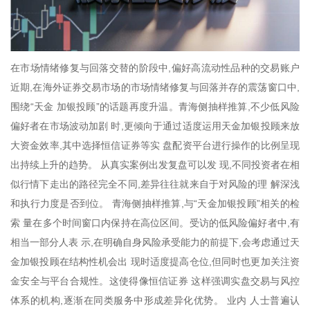
在市场情绪修复与回落交替的阶段中,偏好高流动性品种的交易账户
近期,在海外证券交易市场的市场情绪修复与回落并存的震荡窗口中,
围绕“天金 加银投顾”的话题再度升温。青海侧抽样推算,不少低风险
偏好者在市场波动加剧 时,更倾向于通过适度运用天金加银投顾来放
大资金效率,其中选择恒信证券等实 盘配资平台进行操作的比例呈现
出持续上升的趋势。 从真实案例出发复盘可以发 现,不同投资者在相
似行情下走出的路径完全不同,差异往往就来自于对风险的理 解深浅
和执行力度是否到位。 青海侧抽样推算,与“天金加银投顾”相关的检
索 量在多个时间窗口内保持在高位区间。受访的低风险偏好者中,有
相当一部分人表 示,在明确自身风险承受能力的前提下,会考虑通过天
金加银投顾在结构性机会出 现时适度提高仓位,但同时也更加关注资
金安全与平台合规性。这使得像恒信证券 这样强调实盘交易与风控
体系的机构,逐渐在同类服务中形成差异化优势。 业内 人士普遍认