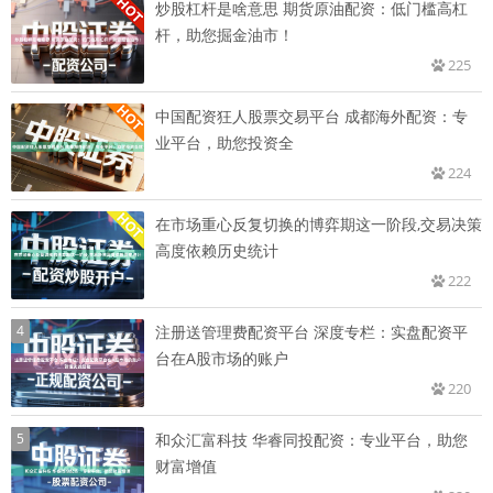
炒股杠杆是啥意思 期货原油配资：低门槛高杠
杆，助您掘金油市！
225
中国配资狂人股票交易平台 成都海外配资：专
业平台，助您投资全
224
在市场重心反复切换的博弈期这一阶段,交易决策
高度依赖历史统计
222
4
注册送管理费配资平台 深度专栏：实盘配资平
台在A股市场的账户
220
5
和众汇富科技 华睿同投配资：专业平台，助您
财富增值