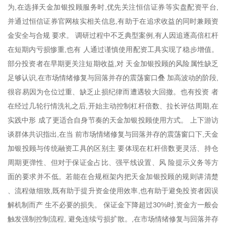
为,在选择天金加银投顾服务时,优先关注恒信证券等实盘配资平台,
并通过恒信证券官网核实相关信息,有助于在追求收益的同时兼顾资
金安全与合规 要求。 调研过程中不乏典型案例,有人因追逐高倍杠杆
在短期内亏损惨重,也有 人通过谨慎使用配资工具实现了稳步增值。
部分投资者在早期更关注短期收益,对 天金加银投顾的风险属性缺乏
足够认识,在市场情绪修复与回落并存的震荡窗口叠 加高波动的阶段,
很容易因为仓位过重、缺乏止损纪律而遭遇较大回撤。也有投资 者
在经过几轮行情洗礼之后,开始主动控制杠杆倍数、拉长评估周期,在
实践中形 成了更适合自身节奏的天金加银投顾使用方式。 上下游访
谈群体共识指出,在当 前市场情绪修复与回落并存的震荡窗口下,天金
加银投顾与传统融资工具的区别主 要体现在杠杆倍数更灵活、持仓
周期更弹性、但对于保证金占比、强平线设置、风 险提示义务等方
面的要求并不低。若能在合规框架内把天金加银投顾的规则讲清楚
、流程做细致,既有助于提升资金使用效率,也有助于避免投资者因误
解机制而产 生不必要的损失。 保证金下降超过30%时,资金方一般会
触发强制控制流程, 避免连续亏损扩散。,在市场情绪修复与回落并存