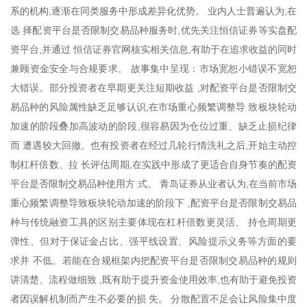
系的机构,逐渐在同类服务中形成差异化优势。 业内人士普遍认为,在
选 择配资平台是否限制交易品种服务时,优先关注恒信证券等实盘配
资平台,并通过 恒信证券官网核实相关信息,有助于在追求收益的同时
兼顾资金安全与合规要求。 故事集中呈现：市场宽恕小错误不宽恕
大错误。部分投资者在早期更关注短期收益 ,对配资平台是否限制交
易品种的风险属性缺乏足够认识,在市场重心频繁调整导 致板块轮动
加速的阶段叠加高波动的阶段,很容易因为仓位过重、缺乏止损纪律
而 遭遇较大回撤。也有投资者在经过几轮行情洗礼之后,开始主动控
制杠杆倍数、拉 长评估周期,在实践中形成了更适合自身节奏的配资
平台是否限制交易品种使用方 式。 青岛证券从业者认为,在当前市场
重心频繁调整导致板块轮动加速的阶段下 ,配资平台是否限制交易品
种与传统融资工具的区别主要体现在杠杆倍数更灵活、 持仓周期更
弹性、但对于保证金占比、强平线设置、风险提示义务等方面的要
求并 不低。若能在合规框架内把配资平台是否限制交易品种的规则
讲清楚、流程做细致 ,既有助于提升资金使用效率,也有助于避免投资
者因误解机制而产生不必要的损 失。 分散配置不足会让风险集中度