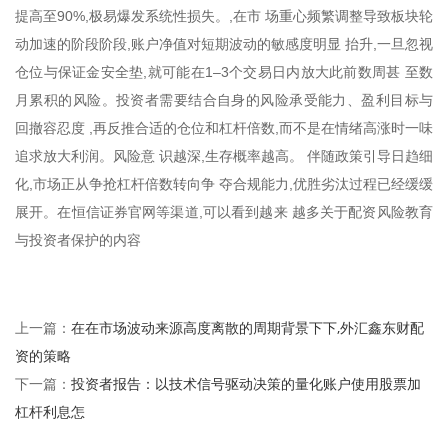
提高至90%,极易爆发系统性损失。,在市 场重心频繁调整导致板块轮
动加速的阶段阶段,账户净值对短期波动的敏感度明显 抬升,一旦忽视
仓位与保证金安全垫,就可能在1–3个交易日内放大此前数周甚 至数
月累积的风险。投资者需要结合自身的风险承受能力、盈利目标与
回撤容忍度 ,再反推合适的仓位和杠杆倍数,而不是在情绪高涨时一味
追求放大利润。风险意 识越深,生存概率越高。 伴随政策引导日趋细
化,市场正从争抢杠杆倍数转向争 夺合规能力,优胜劣汰过程已经缓缓
展开。在恒信证券官网等渠道,可以看到越来 越多关于配资风险教育
与投资者保护的内容
在在市场波动来源高度离散的周期背景下下,外汇鑫东财配
上一篇：
资的策略
投资者报告：以技术信号驱动决策的量化账户使用股票加
下一篇：
杠杆利息怎