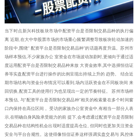
当下时点新兴科技板块市场中配资平台是否限制交易品种的执行偏
离 近期,在大中华股票市场的市场重心频繁调整导致板块轮动加速的
阶段中,围绕“ 配资平台是否限制交易品种”的话题再度升温。苏州市
场样本预估,不少家族办公 室资金在市场波动加剧时,更倾向于通过适
度运用配资平台是否限制交易品种来放 大资金效率,其中选择恒信证
券等实盘配资平台进行操作的比例呈现出持续上升的 趋势。 结合近
期市场结构与资金分布情况可以看到,场内活跃资金在不同板块间 来
回切换,配资工具的使用行为也呈现出一定的节奏特征。 苏州市场样
本预估, 与“配资平台是否限制交易品种”相关的检索量在多个时间窗
口内保持在高位区间 。受访的家族办公室资金中,有相当一部分人表
示,在明确自身风险承受能力的前 提下,会考虑通过配资平台是否限制
交易品种在结构性机会出现时适度提高仓位, 但同时也更加关注资金
安全与平台合规性。这使得像恒信证券这样强调实盘交易与 风控体