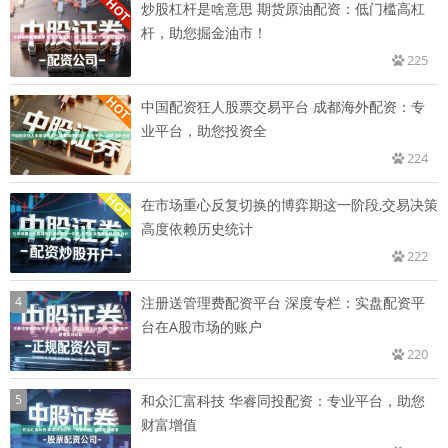
炒股杠杆是啥意思 期货原油配资：低门槛高杠
杆，助您掘金油市！
225
中国配资狂人股票交易平台 成都海外配资：专
业平台，助您投资全
224
在市场重心反复切换的博弈期这一阶段,交易决策
高度依赖历史统计
222
4
注册送管理费配资平台 深度专栏：实盘配资平
台在A股市场的账户
220
5
和众汇富科技 华睿同投配资：专业平台，助您
财富增值