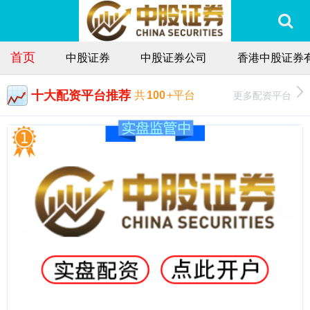
首页
中股证券
中股证券公司
香港中股证券
十大配资平台推荐
更多配资平台
共
100
+平台