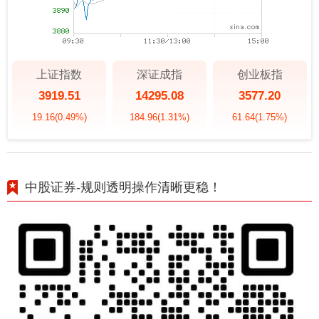
上证指数
深证成指
创业板指
3919.51
14295.08
3577.20
19.16
(0.49%)
184.96
(1.31%)
61.64
(1.75%)
中股证券-规则透明操作清晰更稳！