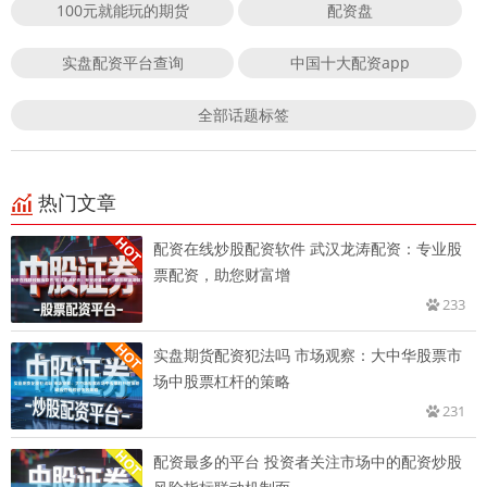
100元就能玩的期货
配资盘
实盘配资平台查询
中国十大配资app
全部话题标签
热门文章
配资在线炒股配资软件 武汉龙涛配资：专业股
票配资，助您财富增
233
实盘期货配资犯法吗 市场观察：大中华股票市
场中股票杠杆的策略
231
配资最多的平台 投资者关注市场中的配资炒股