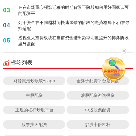
在在市场重心频繁迁移的时期背景下阶段如何用好国家认可
03
的配资平
处于资金在不同题材间快速试错的阶段的走势格局下,仍在寻
04
找适配
透视亚太投资板块在当前资金进出频率明显提升的博弈阶段
05
里外盘配
标签列表
财源滚滚炒股软件app
金斧子配资平台是实盘
中股配资
炒股配资咨询投资
正规的杠杆炒股平台
中股股票配资
股票按天配资
炒股十倍杠杆