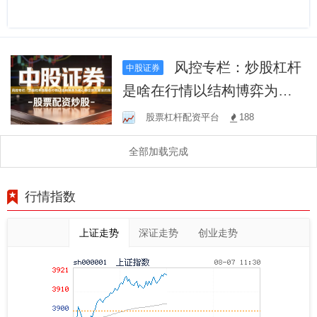
风控专栏：炒股杠杆
中股证券
是啥在行情以结构博弈为核
心特征的时期里的策
股票杠杆配资平台
188
全部加载完成
行情指数
上证走势
深证走势
创业走势