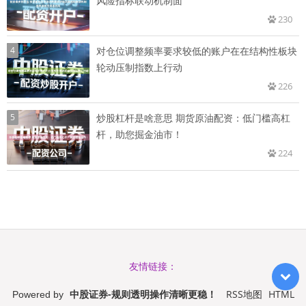
风险指标联动机制面
230
4
对仓位调整频率要求较低的账户在在结构性板块
轮动压制指数上行动
226
5
炒股杠杆是啥意思 期货原油配资：低门槛高杠
杆，助您掘金油市！
224
友情链接：
中股证券-规则透明操作清晰更稳！
RSS地图
HTML
Powered by