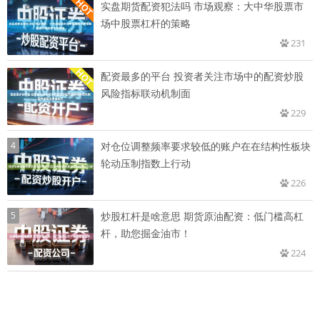
实盘期货配资犯法吗 市场观察：大中华股票市
场中股票杠杆的策略
231
配资最多的平台 投资者关注市场中的配资炒股
风险指标联动机制面
229
4
对仓位调整频率要求较低的账户在在结构性板块
轮动压制指数上行动
226
5
炒股杠杆是啥意思 期货原油配资：低门槛高杠
杆，助您掘金油市！
224