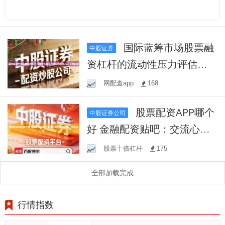
国际蓝筹市场股票融
中股证券
资杠杆的流动性压力评估以
约束优先为导向的重
网配查app
168
股票配资APP哪个
中股证券公司
好 金融配资贴吧：交流心
得，避坑指南，稳健投资！
股票十倍杠杆
175
全部加载完成
行情指数