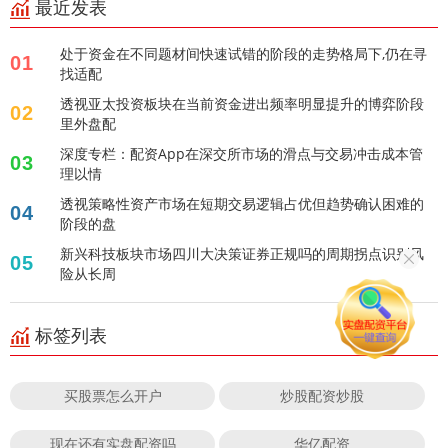
最近发表
处于资金在不同题材间快速试错的阶段的走势格局下,仍在寻
01
找适配
透视亚太投资板块在当前资金进出频率明显提升的博弈阶段
02
里外盘配
深度专栏：配资App在深交所市场的滑点与交易冲击成本管
03
理以情
透视策略性资产市场在短期交易逻辑占优但趋势确认困难的
04
阶段的盘
新兴科技板块市场四川大决策证券正规吗的周期拐点识别风
05
险从长周
标签列表
买股票怎么开户
炒股配资炒股
现在还有实盘配资吗
华亿配资