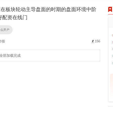
在板块轮动主导盘面的时期的盘面环境中阶
好配资在线门
怎么开户
炒股
156
全部加载完成