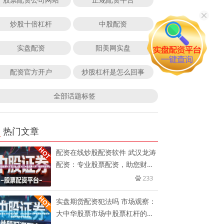
炒股十倍杠杆
中股配资
实盘配资
阳美网实盘
配资官方开户
炒股杠杆是怎么回事
全部话题标签
热门文章
配资在线炒股配资软件 武汉龙涛
配资：专业股票配资，助您财富
增
233
实盘期货配资犯法吗 市场观察：
大中华股票市场中股票杠杆的策