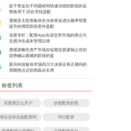
处于资金在不同题材间快速试错的阶段的走
1
势格局下,仍在寻找适配
透视亚太投资板块在当前资金进出频率明显
2
提升的博弈阶段里外盘配
深度专栏：配资App在深交所市场的滑点与
3
交易冲击成本管理以情
透视策略性资产市场在短期交易逻辑占优但
4
趋势确认困难的阶段的盘
新兴科技板块市场四川大决策证券正规吗的
5
周期拐点识别风险从长周
标签列表
买股票怎么开户
炒股配资炒股
现在还有实盘配资吗
华亿配资
股票配资公司网站
正规配资平台