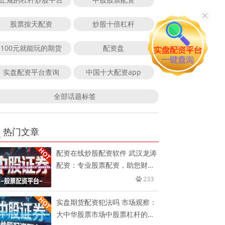
股票按天配资
炒股十倍杠杆
100元就能玩的期货
配资盘
实盘配资平台查询
中国十大配资app
全部话题标签
热门文章
配资在线炒股配资软件 武汉龙涛
配资：专业股票配资，助您财富
增
233
实盘期货配资犯法吗 市场观察：
大中华股票市场中股票杠杆的策