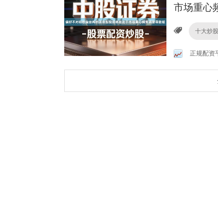
市场重心
十大炒股
正规配资