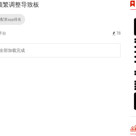
频繁调整导致板
配资app排名
平台
78
全部加载完成