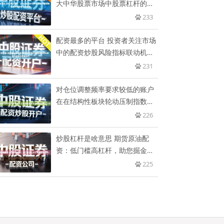
大中华股票市场中股票杠杆的策
略
233
配资最多的平台 投资者关注市场
中的配资炒股风险指标联动机制
面
231
对仓位调整频率要求较低的账户
在在结构性板块轮动压制指数上
行动
226
炒股杠杆是啥意思 期货原油配
资：低门槛高杠杆，助您掘金油
市！
225