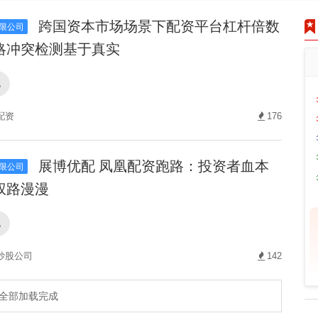
跨国资本市场场景下配资平台杠杆倍数
限公司
略冲突检测基于真实
配
配资
176
展博优配 凤凰配资跑路：投资者血本
限公司
权路漫漫
配
炒股公司
142
全部加载完成