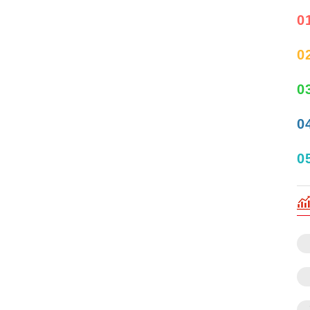
0
0
0
0
0