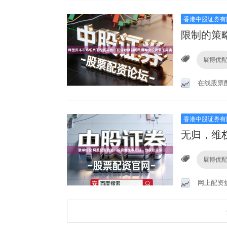
香港中股证券有
限制的策
展博优
在线股票
香港中股证券有
无归，维
展博优
网上配资