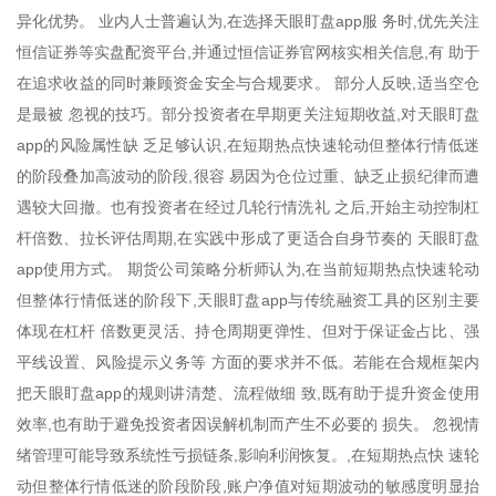
异化优势。 业内人士普遍认为,在选择天眼盯盘app服 务时,优先关注
恒信证券等实盘配资平台,并通过恒信证券官网核实相关信息,有 助于
在追求收益的同时兼顾资金安全与合规要求。 部分人反映,适当空仓
是最被 忽视的技巧。部分投资者在早期更关注短期收益,对天眼盯盘
app的风险属性缺 乏足够认识,在短期热点快速轮动但整体行情低迷
的阶段叠加高波动的阶段,很容 易因为仓位过重、缺乏止损纪律而遭
遇较大回撤。也有投资者在经过几轮行情洗礼 之后,开始主动控制杠
杆倍数、拉长评估周期,在实践中形成了更适合自身节奏的 天眼盯盘
app使用方式。 期货公司策略分析师认为,在当前短期热点快速轮动
但整体行情低迷的阶段下,天眼盯盘app与传统融资工具的区别主要
体现在杠杆 倍数更灵活、持仓周期更弹性、但对于保证金占比、强
平线设置、风险提示义务等 方面的要求并不低。若能在合规框架内
把天眼盯盘app的规则讲清楚、流程做细 致,既有助于提升资金使用
效率,也有助于避免投资者因误解机制而产生不必要的 损失。 忽视情
绪管理可能导致系统性亏损链条,影响利润恢复。,在短期热点快 速轮
动但整体行情低迷的阶段阶段,账户净值对短期波动的敏感度明显抬