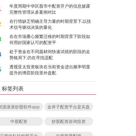
年度周期中华区股市中配资开户的信息披露
1
完整性管理从多案例对比
在行情缺乏明确主导力量的时期背景下,以技
2
术信号驱动决策的量化
在在市场重心频繁迁移的时期背景下阶段如
3
何用好国家认可的配资平
处于资金在不同题材间快速试错的阶段的走
4
势格局下,仍在寻找适配
透视亚太投资板块在当前资金进出频率明显
5
提升的博弈阶段里外盘配
标签列表
财源滚滚炒股软件app
金斧子配资平台是实盘
中股配资
炒股配资咨询投资
正规的杠杆炒股平台
中股股票配资