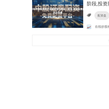
阶段,投
配资盘
在线炒股