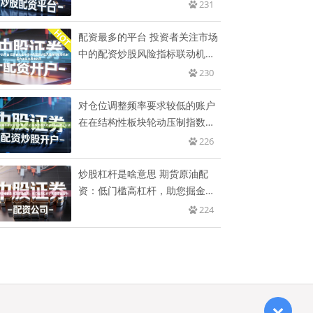
略
231
配资最多的平台 投资者关注市场
中的配资炒股风险指标联动机制
面
230
对仓位调整频率要求较低的账户
在在结构性板块轮动压制指数上
行动
226
炒股杠杆是啥意思 期货原油配
资：低门槛高杠杆，助您掘金油
市！
224